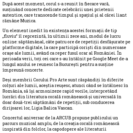
După acest moment, corul s-a reunit în fiecare vară,
susținând concerte dedicate celebrării unei prietenii
autentice, care transcende timpul și spațiul și al cărei liant
rămâne Muzica.
Un element inedit în existența acestei formații de tip
„fluviu” îl reprezintă, în ultimii zece ani, modul de lucru
online: săptămânal, câte patru ore de repetiții desfășurate pe
platforme digitale, la care participă coriști din numeroase
orașe ale lumii, având ca reper fusul orar al României. În
perioada verii, toți cei care s-au întâlnit pe Google Meet de-a
lungul anului se reunesc la București pentru a susține
împreună concerte.
Deși membrii Corului Pro Arte sunt răspândiți în diferite
colțuri ale lumii, aceștia reușesc, atunci când se întâlnesc în
România, să își armonizeze rapid vocile, interpretând
lucrări din literatura corală românească și universală în
doar două-trei săptămâni de repetiții, sub conducerea
dirijoarei lor, Ligia Balica Vascan.
Concertul aniversar de la ARCUB propune publicului un
parcurs muzical amplu, de la creația corală românească
inspirată din folclor, la capodopere ale literaturii