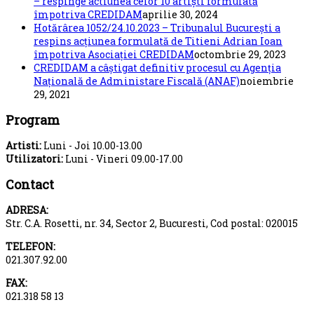
– respinge actiunea celor 10 artiști formulată
împotriva CREDIDAM
aprilie 30, 2024
Hotărârea 1052/24.10.2023 – Tribunalul București a
respins acțiunea formulată de Titieni Adrian Ioan
împotriva Asociației CREDIDAM
octombrie 29, 2023
CREDIDAM a câștigat definitiv procesul cu Agenția
Națională de Administare Fiscală (ANAF)
noiembrie
29, 2021
Program
Artisti:
Luni - Joi 10.00-13.00
Utilizatori:
Luni - Vineri 09.00-17.00
Contact
ADRESA:
Str. C.A. Rosetti, nr. 34, Sector 2, Bucuresti, Cod postal: 020015
TELEFON:
021.307.92.00
FAX:
021.318 58 13