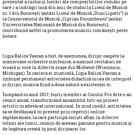
prezentat a inclus și lucrări ale compozitorilor români pe
care i-a îndrăgit încă din anii de studiu la Liceul de Muzică
nr. 1 din București (astăzi Liceul de Muzică „Dinu Lipatti”) și
la Conservatorul de Muzică „Ciprian Porumbescu” (astăzi
Universitatea Națională de Muzică din București),
contribuind astfel la promovarea muzicii românești peste
hotare.
Ligia Balica Vascan a fost, de asemenea, dirijor oaspete la
numeroase orchestre simfonice, a susținut recitaluri de
vioară și voce în diferite orașe din Midwest (Wisconsin,
Michigan). În cariera ei muzicală, Ligia Balica Vascan a
îmbinat permanent activitatea didactică cu cea de interpret
și dirijor, muzica fiind a doua natură a existenței ei.
Începând cu anul 2017, foștii membri ai Corului Pro Arte s-au
reunit anual, transformând ansamblul într-un proiect
artistic cu adevărat internațional. În mod inedit, activitatea
sa se desfășoară în prezent prin repetiții online
săptămânale, la care participă coriști aflați în diferite
colțuri ale lumii, reuniți de aceeași pasiune pentru muzică și
de legătura creată în jurul dirijoarei lor.