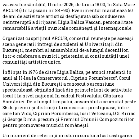
va avea loc sâmbătă, 11 iulie 2026, de la ora 18:00, în Sala Mare
ARCUB (str. Lipscani nr. 84–90). Evenimentul marchează 50
de ani de activitate artistică desfășurată sub conducerea
neîntreruptă a dirijoarei Ligia Balica Vascan, personalitate
remarcabilă a vieții muzicale românești și internaționale.
Organizat cu sprijinul ARCUB, concertul reunește pe aceeași
scenă generații întregi de studenți ai Universității din
București, membri ai ansamblului de-a lungul deceniilor,
într-o celebrare a muzicii, prieteniei și continuității unei
comunități artistice unice.
Înființat în 1976 de către Ligia Balica, pe atunci studentă în
anul al II-lea la Conservatorul „Ciprian Porumbescu”, Corul
Universității din București a cunoscut o ascensiune
spectaculoasă, obținând încă din primele luni de activitate
locul I la nivel național în cadrul Festivalului Cântarea
României. De-a lungul timpului, ansamblul a acumulat peste
35 de premii și distincții la concursuri prestigioase, între
care Ion Vidu, Ciprian Porumbescu, Iosif Velceanu, D.G. Kiriac
și George Dima, precum și Premiul Uniunii Compozitorilor
pentru promovarea muzicii românești.
Un moment de referință în istoria corului a fost câștigarea