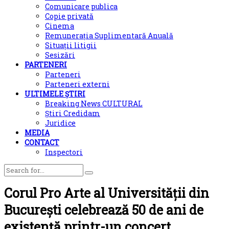
Comunicare publica
Copie privată
Cinema
Remunerația Suplimentară Anuală
Situații litigii
Sesizări
PARTENERI
Parteneri
Parteneri externi
ULTIMELE ȘTIRI
Breaking News CULTURAL
Știri Credidam
Juridice
MEDIA
CONTACT
Inspectori
Corul Pro Arte al Universității din
București celebrează 50 de ani de
existență printr-un concert