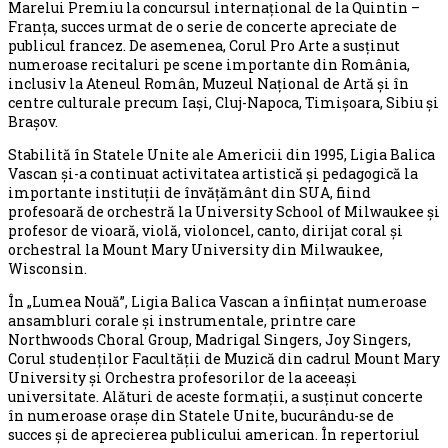
Marelui Premiu la concursul internațional de la Quintin –
Franța, succes urmat de o serie de concerte apreciate de
publicul francez. De asemenea, Corul Pro Arte a susținut
numeroase recitaluri pe scene importante din România,
inclusiv la Ateneul Român, Muzeul Național de Artă și în
centre culturale precum Iași, Cluj-Napoca, Timișoara, Sibiu și
Brașov.
Stabilită în Statele Unite ale Americii din 1995, Ligia Balica
Vascan și-a continuat activitatea artistică și pedagogică la
importante instituții de învățământ din SUA, fiind
profesoară de orchestră la University School of Milwaukee și
profesor de vioară, violă, violoncel, canto, dirijat coral și
orchestral la Mount Mary University din Milwaukee,
Wisconsin.
În „Lumea Nouă”, Ligia Balica Vascan a înființat numeroase
ansambluri corale și instrumentale, printre care
Northwoods Choral Group, Madrigal Singers, Joy Singers,
Corul studenților Facultății de Muzică din cadrul Mount Mary
University și Orchestra profesorilor de la aceeași
universitate. Alături de aceste formații, a susținut concerte
în numeroase orașe din Statele Unite, bucurându-se de
succes și de aprecierea publicului american. În repertoriul