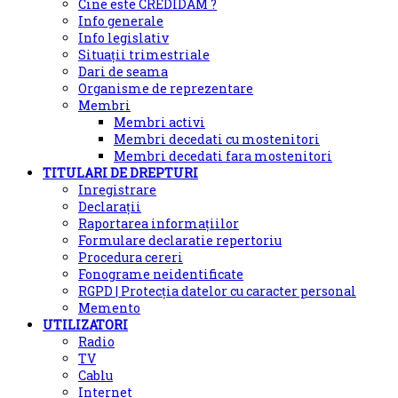
Cine este CREDIDAM ?
Info generale
Info legislativ
Situații trimestriale
Dari de seama
Organisme de reprezentare
Membri
Membri activi
Membri decedati cu mostenitori
Membri decedati fara mostenitori
TITULARI DE DREPTURI
Inregistrare
Declarații
Raportarea informațiilor
Formulare declaratie repertoriu
Procedura cereri
Fonograme neidentificate
RGPD | Protecția datelor cu caracter personal
Memento
UTILIZATORI
Radio
TV
Cablu
Internet