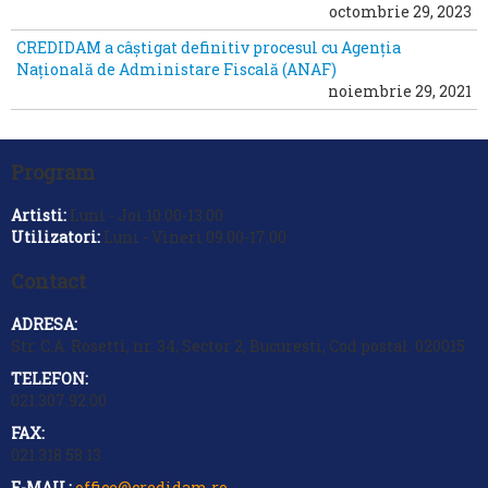
octombrie 29, 2023
CREDIDAM a câștigat definitiv procesul cu Agenția
Națională de Administare Fiscală (ANAF)
noiembrie 29, 2021
Program
Artisti:
Luni - Joi 10.00-13.00
Utilizatori:
Luni - Vineri 09.00-17.00
Contact
ADRESA:
Str. C.A. Rosetti, nr. 34, Sector 2, Bucuresti, Cod postal: 020015
TELEFON:
021.307.92.00
FAX:
021.318 58 13
E-MAIL:
office@credidam.ro