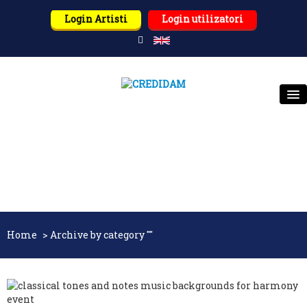
Login Artisti
Login utilizatori
CREDIDAM
DESPRE NOI
TITULARI DE DREPTURI
UTILIZATORI
Home
>
Archive by category ""
PARTENERI
ULTIMELE ȘTIRI