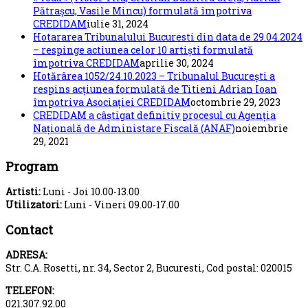
Pătrașcu, Vasile Mincu) formulată împotriva
CREDIDAM
iulie 31, 2024
Hotararea Tribunalului Bucuresti din data de 29.04.2024
– respinge actiunea celor 10 artiști formulată
împotriva CREDIDAM
aprilie 30, 2024
Hotărârea 1052/24.10.2023 – Tribunalul București a
respins acțiunea formulată de Titieni Adrian Ioan
împotriva Asociației CREDIDAM
octombrie 29, 2023
CREDIDAM a câștigat definitiv procesul cu Agenția
Națională de Administare Fiscală (ANAF)
noiembrie
29, 2021
Program
Artisti:
Luni - Joi 10.00-13.00
Utilizatori:
Luni - Vineri 09.00-17.00
Contact
ADRESA:
Str. C.A. Rosetti, nr. 34, Sector 2, Bucuresti, Cod postal: 020015
TELEFON:
021.307.92.00