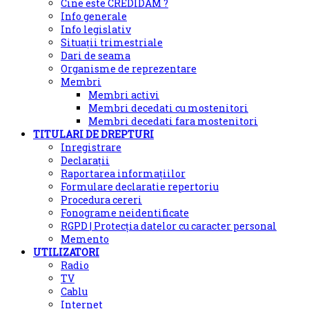
Cine este CREDIDAM ?
Info generale
Info legislativ
Situații trimestriale
Dari de seama
Organisme de reprezentare
Membri
Membri activi
Membri decedati cu mostenitori
Membri decedati fara mostenitori
TITULARI DE DREPTURI
Inregistrare
Declarații
Raportarea informațiilor
Formulare declaratie repertoriu
Procedura cereri
Fonograme neidentificate
RGPD | Protecția datelor cu caracter personal
Memento
UTILIZATORI
Radio
TV
Cablu
Internet