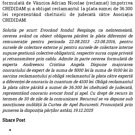
formulată de Văncica Adrian Nicolae (reclamat) împotriva
CREDIDAM și a obligat reclamantul la plata sumei de 36.300
lei reprezentând cheltuieli de judecată către Asociația
CREDIDAM.
Solutia pe scurt: Evocând fondul: Respinge, ca neîntemeiată,
cererea având ca obiect obligarea pârâtei la plata diferenţei de
remuneraţie pentru perioada 22.08.2013 -23.08.2016, pentru
sursele de colectare externe şi pentru sursele de colectare interne
supuse gestiunii colective obligatorii, respectiv sursa copie privată
şi retransmitere prin cablu. Admite în parte cererea formulată de
experta Andreescu Cristina Angela. Dispune majorarea
onorariului de expert de la suma de 5000 lei la suma de 9100 lei în
sarcina reclamantului şi obligă reclamantul la plata către expertă
a diferenţei de onorariu în cuantum de 4100 lei. Obligă reclamantul
la plata către pârâtă a sumei de 36.300 lei cheltuieli de judecată,
reprezentând onorariu avocat fond şi apel. Cu drept de recurs în
termen de 30 de zile de la comunicare. Recursul se va depune sub
sancţiunea nulităţii la Curtea de Apel Bucuresti. Pronunţată prin
punerea la dispoziţia părţilor astăzi, 19.12.2025
Share Post