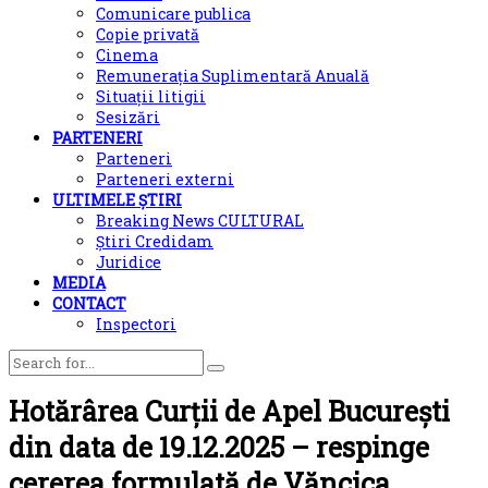
Comunicare publica
Copie privată
Cinema
Remunerația Suplimentară Anuală
Situații litigii
Sesizări
PARTENERI
Parteneri
Parteneri externi
ULTIMELE ȘTIRI
Breaking News CULTURAL
Știri Credidam
Juridice
MEDIA
CONTACT
Inspectori
Hotărârea Curții de Apel București
din data de 19.12.2025 – respinge
cererea formulată de Văncica