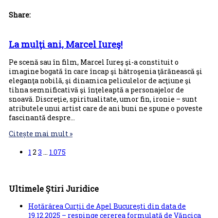
Share:
La mulţi ani, Marcel Iureş!
Pe scenă sau în film, Marcel Iureş şi-a constituit o
imagine bogată în care încap şi hâtroşenia ţărănească şi
eleganţa nobilă, şi dinamica peliculelor de acţiune şi
tihna semnificativă şi înţeleaptă a personajelor de
snoavă. Discreţie, spiritualitate, umor fin, ironie – sunt
atributele unui artist care de ani buni ne spune o poveste
fascinantă despre…
Citește mai mult »
1
2
3
…
1.075
Ultimele Știri Juridice
Hotărârea Curții de Apel București din data de
19.12.2025 – respinge cererea formulată de Văncica