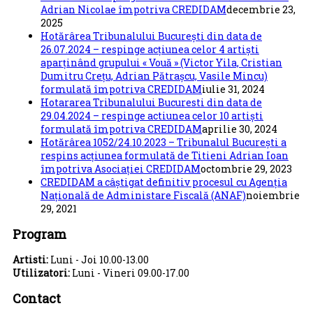
Adrian Nicolae împotriva CREDIDAM
decembrie 23,
2025
Hotărârea Tribunalului București din data de
26.07.2024 – respinge acțiunea celor 4 artiști
aparținând grupului « Vouă » (Victor Yila, Cristian
Dumitru Crețu, Adrian Pătrașcu, Vasile Mincu)
formulată împotriva CREDIDAM
iulie 31, 2024
Hotararea Tribunalului Bucuresti din data de
29.04.2024 – respinge actiunea celor 10 artiști
formulată împotriva CREDIDAM
aprilie 30, 2024
Hotărârea 1052/24.10.2023 – Tribunalul București a
respins acțiunea formulată de Titieni Adrian Ioan
împotriva Asociației CREDIDAM
octombrie 29, 2023
CREDIDAM a câștigat definitiv procesul cu Agenția
Națională de Administare Fiscală (ANAF)
noiembrie
29, 2021
Program
Artisti:
Luni - Joi 10.00-13.00
Utilizatori:
Luni - Vineri 09.00-17.00
Contact