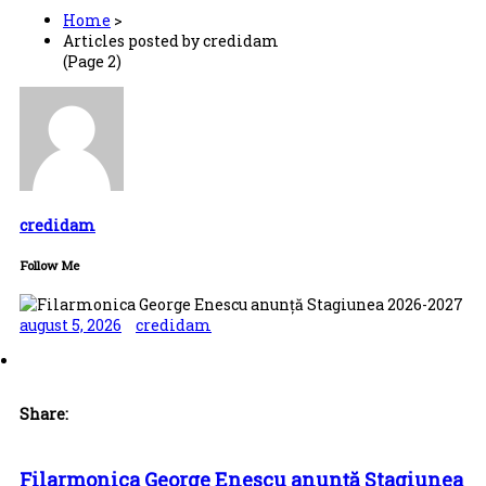
RGPD | Protecția datelor cu caracter personal
Home
>
Memento
Articles posted by credidam
UTILIZATORI
(Page 2)
Radio
TV
Cablu
Internet
Comunicare publica
Copie privată
Cinema
credidam
Remunerația Suplimentară Anuală
Situații litigii
Follow Me
Sesizări
PARTENERI
Parteneri
august 5, 2026
credidam
Parteneri externi
ULTIMELE ȘTIRI
Breaking News CULTURAL
Știri Credidam
Share:
Juridice
MEDIA
CONTACT
Filarmonica George Enescu anunță Stagiunea