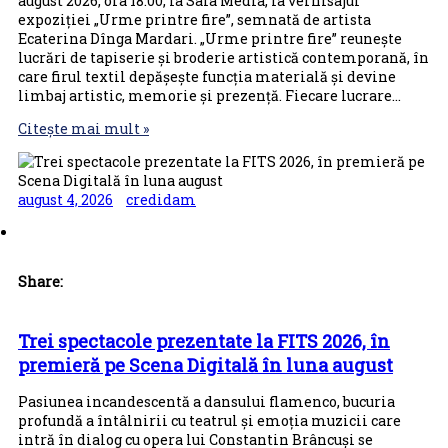
august 2026, ora 18.00, la Sala Media, la vernisajul
expoziției „Urme printre fire”, semnată de artista
Ecaterina Dînga Mardari. „Urme printre fire” reunește
lucrări de tapiserie și broderie artistică contemporană, în
care firul textil depășește funcția materială și devine
limbaj artistic, memorie și prezență. Fiecare lucrare…
Citește mai mult »
august 4, 2026
credidam
Share:
Trei spectacole prezentate la FITS 2026, în
premieră pe Scena Digitală în luna august
Pasiunea incandescentă a dansului flamenco, bucuria
profundă a întâlnirii cu teatrul și emoția muzicii care
intră în dialog cu opera lui Constantin Brâncuși se