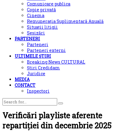
Comunicare publica
Copie privată
Cinema
Remunerația Suplimentară Anuală
Situații litigii
Sesizări
PARTENERI
Parteneri
Parteneri externi
ULTIMELE ȘTIRI
Breaking News CULTURAL
Știri Credidam
Juridice
MEDIA
CONTACT
Inspectori
Verificări playliste aferente
repartiției din decembrie 2025