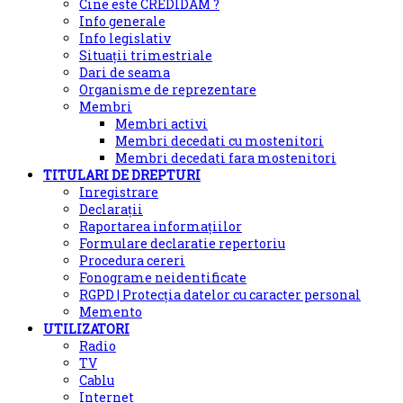
Cine este CREDIDAM ?
Info generale
Info legislativ
Situații trimestriale
Dari de seama
Organisme de reprezentare
Membri
Membri activi
Membri decedati cu mostenitori
Membri decedati fara mostenitori
TITULARI DE DREPTURI
Inregistrare
Declarații
Raportarea informațiilor
Formulare declaratie repertoriu
Procedura cereri
Fonograme neidentificate
RGPD | Protecția datelor cu caracter personal
Memento
UTILIZATORI
Radio
TV
Cablu
Internet