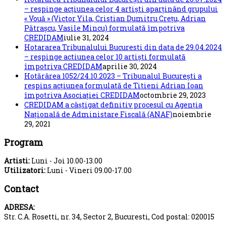
– respinge acțiunea celor 4 artiști aparținând grupului
« Vouă » (Victor Yila, Cristian Dumitru Crețu, Adrian
Pătrașcu, Vasile Mincu) formulată împotriva
CREDIDAM
iulie 31, 2024
Hotararea Tribunalului Bucuresti din data de 29.04.2024
– respinge actiunea celor 10 artiști formulată
împotriva CREDIDAM
aprilie 30, 2024
Hotărârea 1052/24.10.2023 – Tribunalul București a
respins acțiunea formulată de Titieni Adrian Ioan
împotriva Asociației CREDIDAM
octombrie 29, 2023
CREDIDAM a câștigat definitiv procesul cu Agenția
Națională de Administare Fiscală (ANAF)
noiembrie
29, 2021
Program
Artisti:
Luni - Joi 10.00-13.00
Utilizatori:
Luni - Vineri 09.00-17.00
Contact
ADRESA:
Str. C.A. Rosetti, nr. 34, Sector 2, Bucuresti, Cod postal: 020015