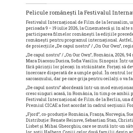
Pelicule românești la Festivalul Interna
Festivalul Internațional de Film de la Ierusalim, 
perioada 9 – 19 iulie 2026, la Cinematecă și în alte
participarea filmelor românești la edițiile preced
românești pentru programul internațional. Astfel, 
de proiecțiile „De capul nostru” / „On Our Own”, regi
„De capul nostru” / „On Our Own”, România, 2026, 94 
Mara Diaconu Ducica, Sofia Vasiliu. Sinopsis: Într-
fără părinții lor plecați în străinătate. Forțați să 
încercare disperată de a umple golul. În centrul lor
sarcasmului, dar pe care grija pentru ceilalți o va f
„De capul nostru” abordează într-un mod emoționant 
cresc singuri acasă, în România, în timp ce ambii p
Festivalul Internațional de Film de la Berlin, un
Premiul CICAE a fost acordat în cadrul secțiunii Foru
„Fjord”, co-producție România, Franța, Norvegia, Su
Distribuție: Renate Reinsve, Sebastian Stan, Christ
Lisbet și Mihai Gheorghiu, care se mută într-un să
lor, soții Halberg. Copiii celor două familii devin ap