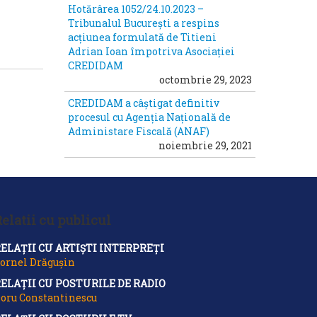
Hotărârea 1052/24.10.2023 –
Tribunalul București a respins
acțiunea formulată de Titieni
Adrian Ioan împotriva Asociației
CREDIDAM
octombrie 29, 2023
CREDIDAM a câștigat definitiv
procesul cu Agenția Națională de
Administare Fiscală (ANAF)
noiembrie 29, 2021
elatii cu publicul
ELAȚII CU ARTIȘTI INTERPREȚI
ornel Drăgușin
ELAȚII CU POSTURILE DE RADIO
oru Constantinescu