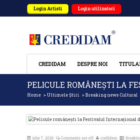
Login Artisti
Login utilizatori
CREDIDAM
DESPRE NOI
TITULA
PELICULE ROMÂNEȘTI LA FE
Home
>
Ultimele Știri
>
Breaking news Cultural
iulie 7, 2026
Comments are off
credidam
Breakin