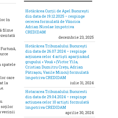
Hotărârea Curții de Apel București
din data de 19.12.2025 – respinge
loc în
cererea formulată de Văncica
Adrian Nicolae împotriva
uă filme
CREDIDAM
rezentată
decembrie 23, 2025
Hotărârea Tribunalului București
 Furtună,
din data de 26.07.2024 – respinge
curce
acțiunea celor 4 artiști aparținând
grupului « Vouă » (Victor Yila,
n spatele
Cristian Dumitru Crețu, Adrian
Pătrașcu, Vasile Mincu) formulată
lor care
împotriva CREDIDAM
at la
iulie 31, 2024
me.
Hotararea Tribunalului Bucuresti
din data de 29.04.2024 – respinge
u.
actiunea celor 10 artiști formulată
 soților
împotriva CREDIDAM
u vecinii
aprilie 30, 2024