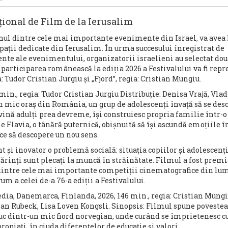
țional de Film de la Ierusalim
unul dintre cele mai importante evenimente din Israel, va avea 
 spații dedicate din Ierusalim. În urma succesului înregistrat de
ente ale evenimentului, organizatorii israelieni au selectat do
participarea românească la ediția 2026 a Festivalului va fi rep
a: Tudor Cristian Jurgiu și „Fjord”, regia: Cristian Mungiu.
min., regia: Tudor Cristian Jurgiu Distribuție: Denisa Vrajă, Vlad
un mic oraș din România, un grup de adolescenți învață să se des
devină adulți prea devreme, își construiesc propria familie într-o
 e Flavia, o tânără puternică, obișnuită să își ascundă emoțiile î
ace să descopere un nou sens.
și inovator o problemă socială: situația copiilor și adolescenți
ărinți sunt plecați la muncă în străinătate. Filmul a fost premi
a dintre cele mai importante competiții cinematografice din lu
m a celei de-a 76-a ediții a Festivalului.
edia, Danemarca, Finlanda, 2026, 146 min., regia: Cristian Mungi
ian Rubeck, Lisa Loven Kongsli. Sinopsis: Filmul spune povestea
tuc dintr-un mic fiord norvegian, unde curând se împrietenesc c
ropiați, în ciuda diferențelor de educație și valori.