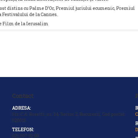
a fost distins cu Palme D’Or, Premiul juriului ecumenic, Premiul
 Festivalului de la Cannes.
Contact
R
ADRESA:
R
Str. C.A. Rosetti, nr. 34, Sector 2, Bucuresti, Cod postal:
C
020015
R
TELEFON:
D
021.307.92.00