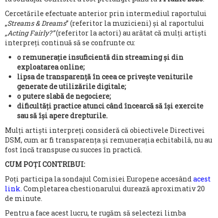
Cercetările efectuate anterior prin intermediul raportului
„
Streams & Dreams
” (referitor la muzicieni) și al raportului
„Acting Fairly?”
(referitor la actori) au arătat că mulți artiști
interpreți continuă să se confrunte cu:
o remunerație insuficientă din streaming și din
exploatarea online;
lipsa de transparență în ceea ce privește veniturile
generate de utilizările digitale;
o putere slabă de negociere;
dificultăți practice atunci când încearcă să își exercite
sau să își apere drepturile.
Mulți artiști interpreți consideră că obiectivele Directivei
DSM, cum ar fi transparența și remunerația echitabilă, nu au
fost încă transpuse cu succes în practică.
CUM POȚI CONTRIBUI:
Poți participa la sondajul Comisiei Europene accesând
acest
link
.
Completarea chestionarului durează aproximativ 20
de minute.
Pentru a face acest lucru, te rugăm să selectezi limba