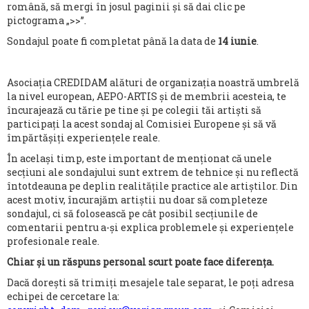
română, să mergi în josul paginii și să dai clic pe
pictograma „>>”.
Sondajul poate fi completat până la data de
14 iunie
.
Asociația CREDIDAM alături de organizația noastră umbrelă
la nivel european, AEPO-ARTIS și de membrii acesteia, te
încurajează cu tărie pe tine și pe colegii tăi artiști să
participați la acest sondaj al Comisiei Europene și să vă
împărtășiți experiențele reale.
În același timp, este important de menționat că unele
secțiuni ale sondajului sunt extrem de tehnice și nu reflectă
întotdeauna pe deplin realitățile practice ale artiștilor. Din
acest motiv, încurajăm artiștii nu doar să completeze
sondajul, ci să folosească pe cât posibil secțiunile de
comentarii pentru a-și explica problemele și experiențele
profesionale reale.
Chiar și un răspuns personal scurt poate face diferența.
Dacă dorești să trimiți mesajele tale separat, le poți adresa
echipei de cercetare la: