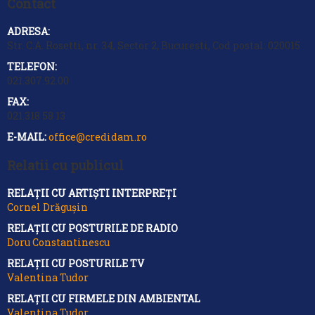
Contact
ADRESA:
Str. C.A. Rosetti, nr. 34, Sector 2, Bucuresti, Cod postal: 020015
TELEFON:
021.307.92.00
FAX:
021.318 58 13
E-MAIL:
office@credidam.ro
Relatii cu publicul
RELAȚII CU ARTIȘTI INTERPREȚI
Cornel Drăgușin
RELAȚII CU POSTURILE DE RADIO
Doru Constantinescu
RELAȚII CU POSTURILE TV
Valentina Tudor
RELAȚII CU FIRMELE DIN AMBIENTAL
Valentina Tudor