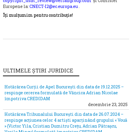
copyright_dsm_review@veriangroup.com
și Comisiei
Europene la:
CNECT-I2@ec.europa.eu
.
Îți mulțumim pentru contribuție!
ULTIMELE ȘTIRI JURIDICE
Hotărârea Curții de Apel București din data de 19.12.2025 –
respinge cererea formulată de Văncica Adrian Nicolae
împotriva CREDIDAM
decembrie 23, 2025
Hotărârea Tribunalului București din data de 26.07.2024 –
respinge acțiunea celor 4 artiști aparținând grupului « Vouă
» (Victor Yila, Cristian Dumitru Crețu, Adrian Pătrașcu,
Vasile Mincu) formulată împotriva CREDIDAM