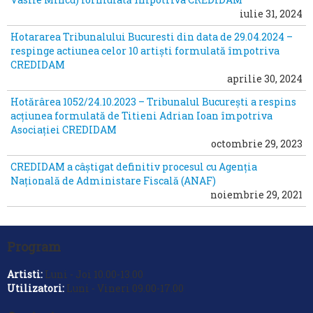
iulie 31, 2024
Hotararea Tribunalului Bucuresti din data de 29.04.2024 –
respinge actiunea celor 10 artiști formulată împotriva
CREDIDAM
aprilie 30, 2024
Hotărârea 1052/24.10.2023 – Tribunalul București a respins
acțiunea formulată de Titieni Adrian Ioan împotriva
Asociației CREDIDAM
octombrie 29, 2023
CREDIDAM a câștigat definitiv procesul cu Agenția
Națională de Administare Fiscală (ANAF)
noiembrie 29, 2021
Program
Artisti:
Luni - Joi 10.00-13.00
Utilizatori:
Luni - Vineri 09.00-17.00