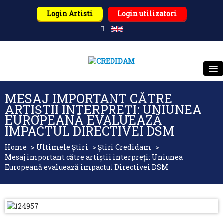
Login Artisti
Login utilizatori
CREDIDAM
MESAJ IMPORTANT CĂTRE
ARTIȘTII INTERPREȚI: UNIUNEA
DESPRE NOI
EUROPEANĂ EVALUEAZĂ
IMPACTUL DIRECTIVEI DSM
TITULARI DE DREPTURI
Home
>
Ultimele Știri
>
Știri Credidam
>
Mesaj important către artiștii interpreți: Uniunea
UTILIZATORI
Europeană evaluează impactul Directivei DSM
PARTENERI
ULTIMELE ȘTIRI