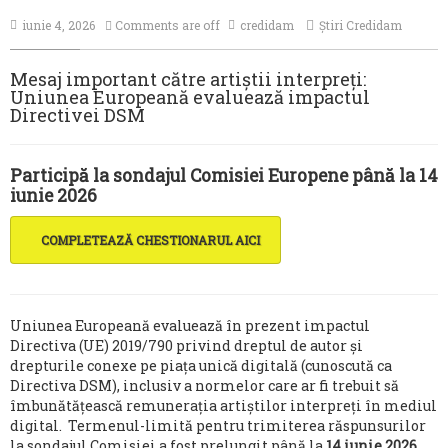
MEDIA
iunie 4, 2026
Comments are off
credidam
Știri Credidam
CONTACT
Mesaj important către artiștii interpreți:
Uniunea Europeană evaluează impactul
Directivei DSM
Participă la sondajul Comisiei Europene până la 14
iunie 2026
COMPLETEAZĂ CHESTIONARUL AICI
Uniunea Europeană evaluează în prezent impactul
Directiva (UE) 2019/790 privind dreptul de autor și
drepturile conexe pe piața unică digitală (cunoscută ca
Directiva DSM), inclusiv a normelor care ar fi trebuit să
îmbunătățească remunerația artiștilor interpreți în mediul
digital. Termenul-limită pentru trimiterea răspunsurilor
la sondajul Comisiei a fost prelungit până la
14 iunie 2026
.