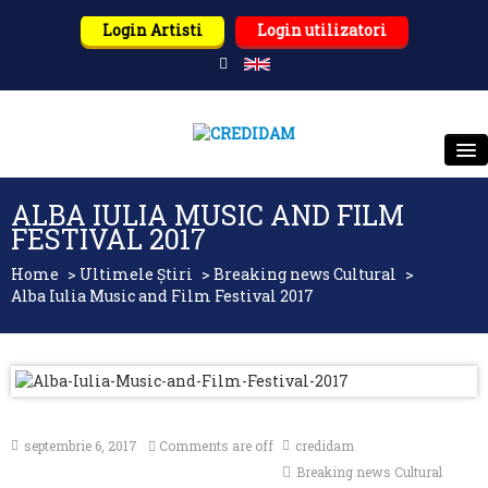
Login Artisti
Login utilizatori
CREDIDAM
ALBA IULIA MUSIC AND FILM
FESTIVAL 2017
DESPRE NOI
Home
>
Ultimele Știri
>
Breaking news Cultural
>
Alba Iulia Music and Film Festival 2017
TITULARI DE DREPTURI
UTILIZATORI
PARTENERI
septembrie 6, 2017
Comments are off
credidam
ULTIMELE ȘTIRI
Breaking news Cultural