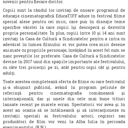
suvenir pentru fiecare doritor.
Copiii sunt la rândul lor invitaţi de onoare: programul de
educaţie cinematografică EducaTIFF aduce în festival filme
special alese pentru cei mici, care pun în discuţie teme
specifice vârstei la care copiii îşi descoperă şi dezvoltă
propria personalitate. În plus, copiii între 10 şi 14 ani sunt
invitaţi la Casa de Cultură a Sindicatelor pentru a intra cu
adevărat în lumea filmului: ei vor putea crea mici desene
animate cu propriile personaje, învăţând în acest fel cum se
nasc poveştile lor preferate. Casa de Cultură a Sindicatelor
devine în 2017 unul din spaţiile importante ale festivalului,
cu câte trei proiecţii pe zi, atât pentru copii cât şi pentru
adulţi.
Toate acestea completează oferta de filme cu care festivalul
şi-a obişnuit publicul, având în program pelicule de
referinţă pentru cinematografia românească şi
internaţională, dar şi unele din cele mai bune titluri
lansate recent pe marele ecran. Spectatorii vor avea şi în
acest an ocazia să se întâlnească şi să interacţioneze cu
invitaţii speciali ai festivalului: actori, regizori sau
producători de film vor veni la Alba Iulia în perioada
evenimentului. (R.N.)