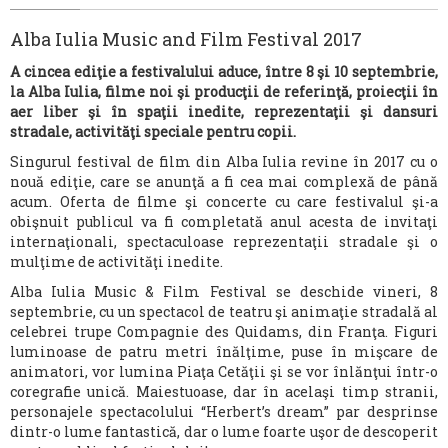
MEDIA
Alba Iulia Music and Film Festival 2017
CONTACT
A cincea ediţie a festivalului aduce, între 8 şi 10 septembrie,
la Alba Iulia, filme noi şi producţii de referinţă, proiecţii în
aer liber şi în spaţii inedite, reprezentaţii şi dansuri
stradale, activităţi speciale pentru copii.
Singurul festival de film din Alba Iulia revine în 2017 cu o
nouă ediţie, care se anunţă a fi cea mai complexă de până
acum. Oferta de filme şi concerte cu care festivalul şi-a
obişnuit publicul va fi completată anul acesta de invitaţi
internaţionali, spectaculoase reprezentaţii stradale şi o
mulţime de activităţi inedite.
Alba Iulia Music & Film Festival se deschide vineri, 8
septembrie, cu un spectacol de teatru şi animaţie stradală al
celebrei trupe Compagnie des Quidams, din Franţa. Figuri
luminoase de patru metri înălţime, puse în mişcare de
animatori, vor lumina Piaţa Cetăţii şi se vor înlănţui într-o
coregrafie unică. Maiestuoase, dar în acelaşi timp stranii,
personajele spectacolului “Herbert’s dream” par desprinse
dintr-o lume fantastică, dar o lume foarte uşor de descoperit