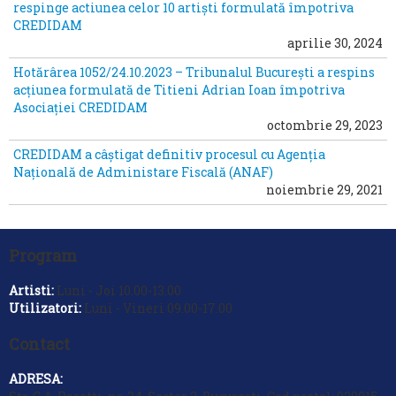
respinge actiunea celor 10 artiști formulată împotriva
CREDIDAM
aprilie 30, 2024
Hotărârea 1052/24.10.2023 – Tribunalul București a respins
acțiunea formulată de Titieni Adrian Ioan împotriva
Asociației CREDIDAM
octombrie 29, 2023
CREDIDAM a câștigat definitiv procesul cu Agenția
Națională de Administare Fiscală (ANAF)
noiembrie 29, 2021
Program
Artisti:
Luni - Joi 10.00-13.00
Utilizatori:
Luni - Vineri 09.00-17.00
Contact
ADRESA: