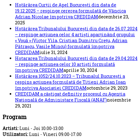
Hotărârea Curții de Apel București din data de
19.12.2025 – respinge cererea formulată de Văncica
Adrian Nicolae împotriva CREDIDAM
decembrie 23,
2025
Hotărârea Tribunalului București din data de 26.07.2024
– respinge acțiunea celor 4 artiști aparținând grupului
« Vouă » (Victor Yila, Cristian Dumitru Crețu, Adrian
Pătrașcu, Vasile Mincu) formulată împotriva
CREDIDAM
iulie 31, 2024
Hotararea Tribunalului Bucuresti din data de 29.04.2024
– respinge actiunea celor 10 artiști formulată
împotriva CREDIDAM
aprilie 30, 2024
Hotărârea 1052/24.10.2023 – Tribunalul București a
respins acțiunea formulată de Titieni Adrian Ioan
împotriva Asociației CREDIDAM
octombrie 29, 2023
CREDIDAM a câștigat definitiv procesul cu Agenția
Națională de Administare Fiscală (ANAF)
noiembrie
29, 2021
Program
Artisti:
Luni - Joi 10.00-13.00
Utilizatori:
Luni - Vineri 09.00-17.00