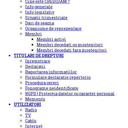
Cine este CREDIDAM ?
Info generale
Info legislativ
Situații trimestriale
Dari de seama
Organisme de reprezentare
Membri
Membri activi
Membri decedati cu mostenitori
Membri decedati fara mostenitori
TITULARI DE DREPTURI
Inregistrare
Declarații
Raportarea informațiilor
Formulare declaratie repertoriu
Procedura cereri
Fonograme neidentificate
RGPD | Protecția datelor cu caracter personal
Memento
UTILIZATORI
Radio
TV
Cablu
Internet