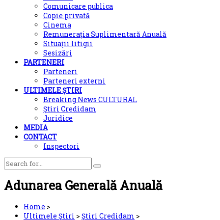
Comunicare publica
Copie privată
Cinema
Remunerația Suplimentară Anuală
Situații litigii
Sesizări
PARTENERI
Parteneri
Parteneri externi
ULTIMELE ȘTIRI
Breaking News CULTURAL
Știri Credidam
Juridice
MEDIA
CONTACT
Inspectori
Adunarea Generală Anuală
Home
>
Ultimele Știri
>
Știri Credidam
>