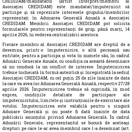
CREDIDAM/mandatarul (artist interpret/membru al
Asociației CREDIDAM) este mandatat/împuternicit să
participe şi să reprezinte interesele grupului/membrilor
reprezentați în Adunarea Generală Anuală a Asociației
CREDIDAM. Membrii Asociației CREDIDAM pot solicita
formularele pentru reprezentanți de grup, până marți, 14
aprilie 2026, în vederea centralizării acestora.
Fiecare membru al Asociației CREDIDAM are dreptul de a
desemna, printr-o împuternicire, o altă persoană sau
entitate, pentru a participa și vota în numele său, în cadrul
Adunării Generale Anuale, cu condiția ca această desemnare
să nu conducă la un conflict de interese. Împuternicirea
trebuie încheiată în formă autentică și înregistrată la sediul
Asociației CREDIDAM, cu cel puțin 25 de zile înainte de data
la care va avea loc Adunarea Generală Anuală, respectiv 27/28
aprilie 2026. Împuternicirea trebuie să cuprindă, în mod
expres, condițiile detaliate de participare ale
împuternicitului, limitele și instrucțiunile de exercitare ale
votului. Împuternicirea este valabilă pentru o singură
Adunare Generală și nu poate fi dată înainte de data
publicării anunțului privind Adunarea Generală. În cadrul
Adunării Generale, reprezentantul se bucură de aceleași
drepturi pe care le-ar avea membrul care l-a desemnat (art.