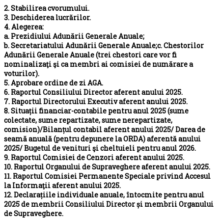
2. Stabilirea cvorumului.
3. Deschiderea lucrărilor.
4. Alegerea:
a. Prezidiului Adunării Generale Anuale;
b. Secretariatului Adunării Generale Anuale;
c. Chestorilor
Adunării Generale Anuale (trei chestori care vor fi
nominalizaţi şi ca membri ai comisiei de numărare a
voturilor).
5. Aprobare ordine de zi AGA.
6. Raportul Consiliului Director aferent anului 2025.
7. Raportul Directorului Executiv aferent anului 2025.
8. Situații financiar-contabile pentru anul 2025 (sume
colectate, sume repartizate, sume nerepartizate,
comision)/Bilanțul contabil aferent anului 2025/ Darea de
seamă anuală (pentru depunere la ORDA) aferentă anului
2025/ Bugetul de venituri şi cheltuieli pentru anul 2026.
9. Raportul Comisiei de Cenzori aferent anului 2025.
10. Raportul Organului de Supraveghere aferent anului 2025.
11. Raportul Comisiei Permanente Speciale privind Accesul
la Informaţii aferent anului 2025.
12. Declarațiile individuale anuale, întocmite pentru anul
2025 de membrii Consiliului Director și membrii Organului
de Supraveghere.