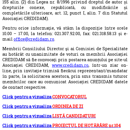
155 alin. (2) din Legea nr. 8/1996 privind dreptul de autor și
drepturile conexe, republicată, cu modificările și
completările ulterioare, art. 12, punct I, alin. 7 din Statutul
Asociației CREDIDAM).
Pentru orice informaţie, vă stăm la dispoziţie între orele
10.00 – 17.00, la telefon: 021.307.92.00, fax: 021.318.58.13 și e-
mail
office@credidam.ro
.
Membrii Consiliului Director şi ai Comisiei de Specialitate
au hotărât cu unanimitate de voturi ca membrii Asociației
CREDIDAM să fie convocaţi prin postarea anunțului pe site-ul
Asociației CREDIDAM,
www.credidam.ro
, într-un ziar on-
line, prin invitaţie trimisă fiecărui reprezentant/mandatar
în parte, la solicitarea acestora, prin sms transmis tuturor
membrilor care au comunicat Asociației CREDIDAM datele
de contact respective.
Click pentru a vizualiza
CONVOCATORUL
Click pentru a vizualiza
ORDINEA DE ZI
Click pentru a vizualiza
LISTĂ CANDIDATURI
Click pentru a vizualiza
PROIECTUL DE HOTĂRÂRE nr.104