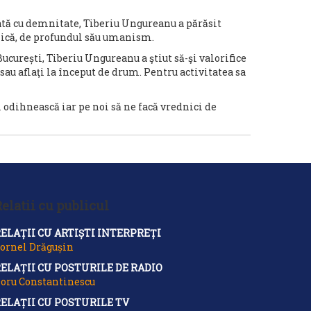
rată cu demnitate, Tiberiu Ungureanu a părăsit
unică, de profundul său umanism.
ucurești, Tiberiu Ungureanu a ştiut să-şi valorifice
 sau aflaţi la început de drum. Pentru activitatea sa
 odihnească iar pe noi să ne facă vrednici de
elatii cu publicul
ELAȚII CU ARTIȘTI INTERPREȚI
ornel Drăgușin
ELAȚII CU POSTURILE DE RADIO
oru Constantinescu
ELAȚII CU POSTURILE TV