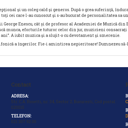
ţional şi un coleg cald şi generos. După o grea suferinţă, îndu
ţi cei care l-au cunoscut şi s-au bucurat de personalitatea sa 
i George Enescu, cât și de profesor al Academiei de Muzică din B
scă munca, eforturile tuturor celor din jur, muzicieni consacraţi
ani”. A iubit muzica şi a slujit-o cu devotament şi smerenie.
mfonică a îngerilor. Fie-i amintirea nepieritoare! Dumnezeu să-l
Contact
R
ADRESA:
R
Str. C.A. Rosetti, nr. 34, Sector 2, Bucuresti, Cod postal:
C
020015
R
TELEFON:
D
021.307.92.00
R