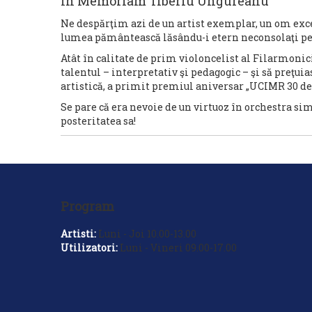
In Memoriam Tiberiu Ungureanu
Ne despărţim azi de un artist exemplar, un om excep
lumea pământească lăsându-i etern neconsolaţi pe to
Atât în calitate de prim violoncelist al Filarmonici
talentul – interpretativ şi pedagogic – şi să preţuia
artistică, a primit premiul aniversar „UCIMR 30 de 
Se pare că era nevoie de un virtuoz în orchestra si
posteritatea sa!
Program
Artisti:
Luni - Joi 10.00-13.00
Utilizatori:
Luni - Vineri 09.00-17.00