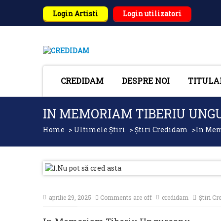
Login Artisti
Login utilizatori
CREDIDAM
DESPRE NOI
TITULA
IN MEMORIAM TIBERIU UN
Home
>
Ultimele Știri
>
Știri Credidam
>
In Mem
aprilie 29, 2025
Comments are off
credidam
Știri C